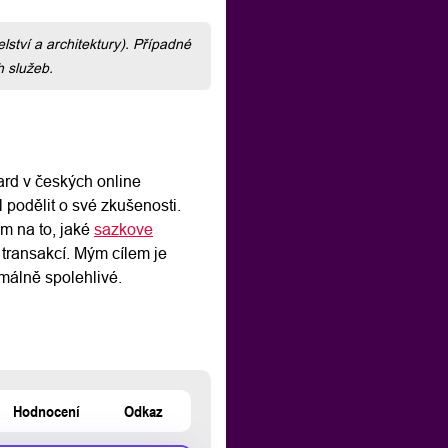
lství a architektury). Případné
h služeb.
ard v českých online
podělit o své zkušenosti.
ím na to, jaké
sazkove
 transakcí. Mým cílem je
málně spolehlivé.
Hodnocení
Odkaz