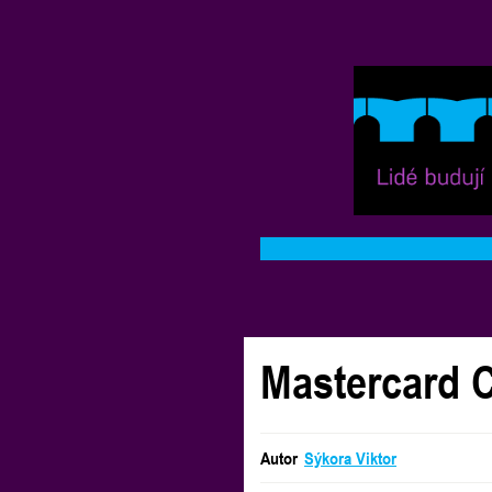
Mastercard C
Autor
Sýkora Viktor
Sýkora Viktor