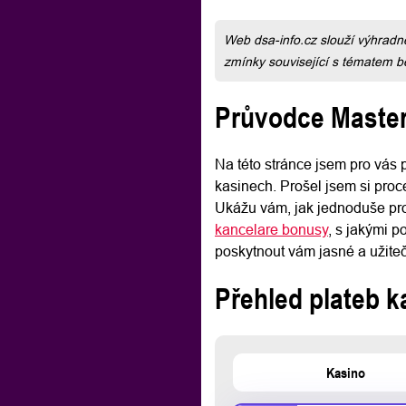
Web dsa-info.cz slouží výhradně 
zmínky související s tématem b
Průvodce Master
Na této stránce jsem pro vás 
kasinech. Prošel jsem si proc
Ukážu vám, jak jednoduše prov
kancelare bonusy
, s jakými p
poskytnout vám jasné a užiteč
Přehled plateb k
Kasino