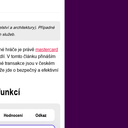
lství a architektury). Případné
h služeb.
ohé hráče je právě
mastercard
dlí. V tomto článku přináším
tné transakce jsou v českém
že jde o bezpečný a efektivní
funkcí
Hodnocení
Odkaz