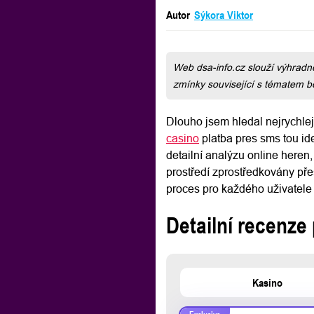
Autor
Sýkora Viktor
Sýkora Viktor
Web dsa-info.cz slouží výhradně 
zmínky související s tématem b
Dlouho jsem hledal nejrychlej
casino
platba pres sms tou id
detailní analýzu online heren
prostředí zprostředkovány pře
proces pro každého uživatele 
Detailní recenze 
Kasino