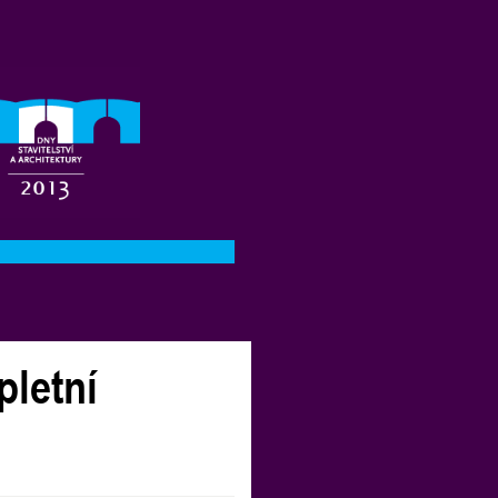
pletní